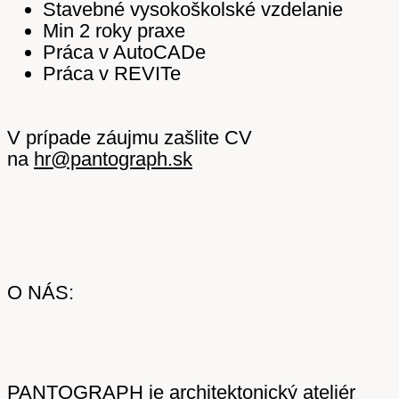
Stavebné vysokoškolské vzdelanie
Min 2 roky praxe
Práca v AutoCADe
Práca v REVITe
V prípade záujmu zašlite CV
na
hr@pantograph.sk
O NÁS:
PANTOGRAPH je architektonický ateliér