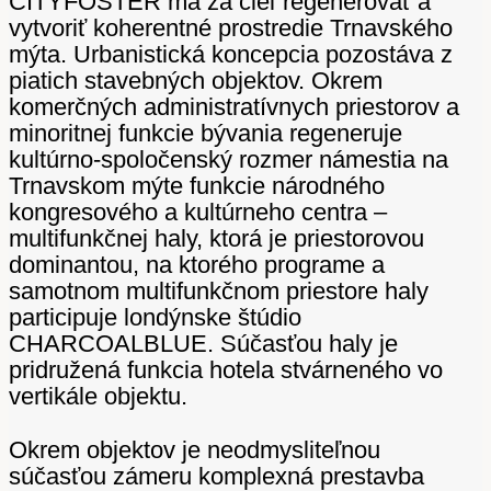
CITYFÖSTER má za cieľ regenerovať a
vytvoriť koherentné prostredie Trnavského
mýta. Urbanistická koncepcia pozostáva z
piatich stavebných objektov. Okrem
komerčných administratívnych priestorov a
minoritnej funkcie bývania regeneruje
kultúrno-spoločenský rozmer námestia na
Trnavskom mýte funkcie národného
kongresového a kultúrneho centra –
multifunkčnej haly, ktorá je priestorovou
dominantou, na ktorého programe a
samotnom multifunkčnom priestore haly
participuje londýnske štúdio
CHARCOALBLUE. Súčasťou haly je
pridružená funkcia hotela stvárneného vo
vertikále objektu.
Okrem objektov je neodmysliteľnou
súčasťou zámeru komplexná prestavba